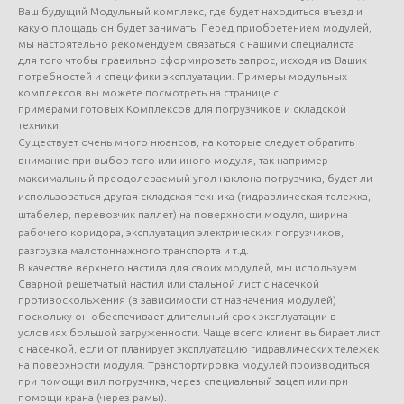
Ваш будущий Модульный комплекс, где будет находиться въезд и
какую площадь он будет занимать. Перед приобретением модулей,
мы настоятельно рекомендуем связаться с нашими специалиста
для того чтобы правильно сформировать запрос, исходя из Ваших
потребностей и специфики эксплуатации. Примеры модульных
комплексов вы можете посмотреть на странице с
примерами готовых Комплексов для погрузчиков и складской
техники.
Существует очень много нюансов, на которые следует обратить
внимание при выбор того или иного модуля, так например
максимальный преодолеваемый угол наклона погрузчика, будет ли
использоваться другая складская техника (гидравлическая тележка,
штабелер, перевозчик паллет) на поверхности модуля, ширина
рабочего коридора, эксплуатация электрических погрузчиков,
разгрузка малотоннажного транспорта и т.д.
В качестве верхнего настила для своих модулей, мы используем
Сварной решетчатый настил или стальной лист с насечкой
противоскольжения (в зависимости от назначения модулей)
поскольку он обеспечивает длительный срок эксплуатации в
условиях большой загруженности. Чаще всего клиент выбирает лист
с насечкой, если от планирует эксплуатацию гидравлических тележек
на поверхности модуля. Транспортировка модулей производиться
при помощи вил погрузчика, через специальный зацеп или при
помощи крана (через рамы).