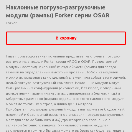
Наклонные погрузо-разгрузочные
модули (рампы) Forker серии OSAR
Forker
В корзину
Наша производственная компания предлагает наклонные погрузо-
разгрузочные модули Forker серии ARGO и OSAR. Предлагаемый
модуль имеет вид наклонной въездной части (рампа) для заезда
техники на определенный высотный уровень. Любой из модулей
можно использовать как отдельный элемент или собрать из модулей,
целый погрузо-разгрузочный комплекс. Наклонные модули могут
быть различных конфигураций (с колесами, без колес, с опорными
домкратными парами или на лапах, с аппарелями и без них и т.д.) и
габаритных размеров (ширина отдельно взятого наклонного модуля
может достигать 3х метров, а длина до 13 метров).
Приобретая погрузо-разгрузочный модуль вы получаете бюджетный,
надежный и безопасный вариант организации погрузо-разгрузочных
мест для автомобильного и Ж/Д транспорта (по сравнению с
заливкой бетонного пандуса). Уникальность наших модулей
заключается в том, что Вы сами можете выбрать как будет выглядеть