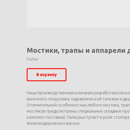
Мостики, трапы и аппарели 
Forker
В корзину
Наша производственная компания разработала нескол
вилочного погрузчика, гидравлической тележки и дру
Отличительной особенностью любого мостика, трап
мостиков предусмотрены специальные складные проу
комплект поставки). Палец выступает в роле стопор
Железнодорожного вагона.