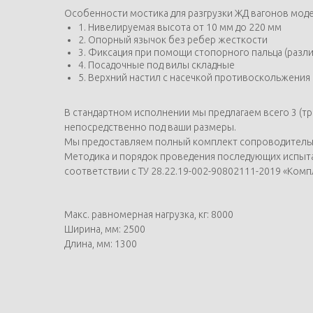
Особенности мостика для разгрузки ЖД вагонов модел
1. Нивелируемая высота от 10 мм до 220 мм
2. Опорный язычок без ребер жесткости
3. Фиксация при помощи стопорного пальца (раз
4. Посадочные под вилы складные
5. Верхний настил с насечкой противоскольжения
В стандартном исполнении мы предлагаем всего 3 (т
непосредственно под ваши размеры.
Мы предоставляем полный комплект сопроводительной
Методика и порядок проведения последующих испыта
соответствии с ТУ 28.22.19-002-90802111-2019 «Ком
Макс. равномерная нагрузка, кг: 8000
Ширина, мм: 2500
Длина, мм: 1300