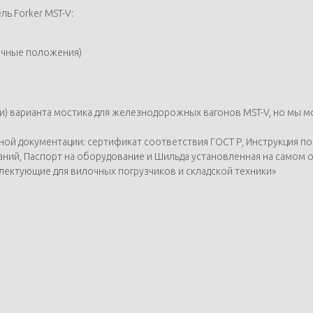
ь Forker MST-V:
личные положения)
ри) варианта мостика для железнодорожных вагонов MST-V, но мы 
 документации: сертификат соответствия ГОСТ Р, Инструкция по 
ний, Паспорт на оборудование и Шильда установленная на самом 
плектующие для вилочных погрузчиков и складской техники»