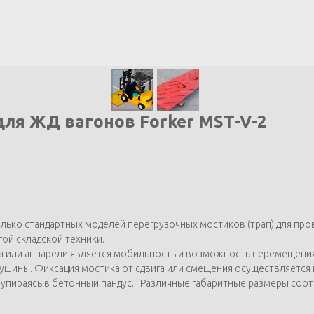
для ЖД вагонов Forker MST-V-2
ько стандартных моделей перегрузочных мостиков (трап) для про
гой складской техники.
а или аппарели является мобильность и возможность перемещения
шины. Фиксация мостика от сдвига или смещения осуществляется 
а упираясь в бетонный пандус. . Различные габаритные размеры с