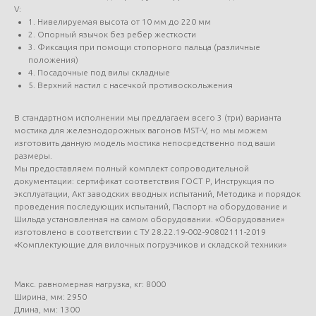
V:
1. Нивелируемая высота от 10 мм до 220 мм
2. Опорный язычок без ребер жесткости
3. Фиксация при помощи стопорного пальца (различные
положения)
4. Посадочные под вилы складные
5. Верхний настил с насечкой противоскольжения
В стандартном исполнении мы предлагаем всего 3 (три) варианта
мостика для железнодорожных вагонов MST-V, но мы можем
изготовить данную модель мостика непосредственно под ваши
размеры.
Мы предоставляем полный комплект сопроводительной
документации: сертификат соответствия ГОСТ Р, Инструкция по
эксплуатации, Акт заводских вводных испытаний, Методика и порядок
проведения последующих испытаний, Паспорт на оборудование и
Шильда установленная на самом оборудовании. «Оборудование»
изготовлено в соответствии с ТУ 28.22.19-002-90802111-2019
«Комплектующие для вилочных погрузчиков и складской техники»
Макс. равномерная нагрузка, кг: 8000
Ширина, мм: 2950
Длина, мм: 1300