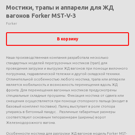
Мостики, трапы и аппарели для ЖД
вагонов Forker MST-V-3
Forker
В корзину
Наша производственная компания разработала несколько
стандартных моделей перегрузочных мостиков (трап) для
проведения загрузки и выгрузки ЖД вагонов при помощи вилочного
погрузчика, гидравлической тележки и другой складской техники.
Отличительной особенностью любого мостика, трапа или аппарели
является мобильность и возможность перемещения вдоль ЖД
фронта. Для перемещения вагонных мостиков предусмотрены
специальные складные проушины. Фиксация мостика от сдвига или
смещения осуществляется при помощи стопорного пальца (входит в
базовый комплект поставки). Палец выступает в роле стопора
упираясь в бетонный пандус. . Различные габаритные размеры
соответствуют основным типоразмерам (ширины) ворот
Железнодорожного вагона.
Особенности мостика для разгрузки ЖД вагонов модель Forker MST-