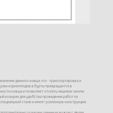
начение данного ковша это - транспортировка и
рузки корнеплодов в бурты превращается в
яемости ковша и позволяет отсеять лишнюю землю
ый козырек для удобства проведения работ по
специальной стали и имеет усиленную конструкцию
ь дополнительно оснащен сменным ножом с двумя