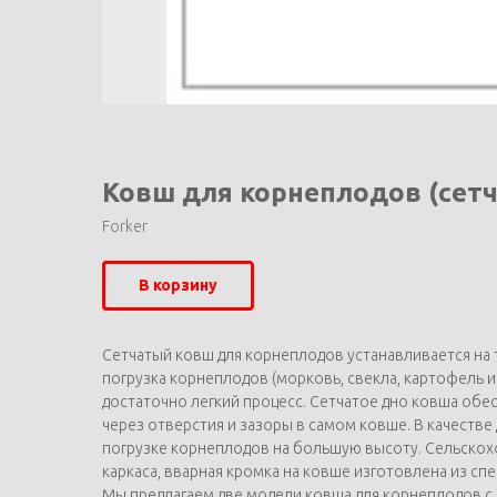
Ковш для корнеплодов (сетч
Forker
В корзину
Сетчатый ковш для корнеплодов устанавливается на 
погрузка корнеплодов (морковь, свекла, картофель 
достаточно легкий процесс. Сетчатое дно ковша об
через отверстия и зазоры в самом ковше. В качеств
погрузке корнеплодов на большую высоту. Сельскох
каркаса, вварная кромка на ковше изготовлена из сп
Мы предлагаем две модели ковша для корнеплодов 