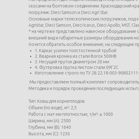
скосами на болтовом соединении. Краснодарский кра
погрузчик: Dieci Samson и Dieci Agri Star.
Основные марки телескопических погрузчиков, под кот
Agristar, Dieci Samson, Dieci Icarus, Dieci Apollo, MST, 
* на чертеже представлено навесное оборудование с
внешний вид и габаритные размеры оборудования мо
Хочется обратить особое внимание, на следующие п
1. Каркас усилен толстостенной трубой
2. Вварная кромка из стали Borox 500HB
3. Несущий пруток диаметром 20 мм
4. Футеровка прутка листом стали 09Г2С
Изготовление строго по ТУ 28.22.18-003-90802111
Мы предоставляем полный комплект сопроводительной
Методика и порядок проведения последующих испыта
Тип: Ковш для корнеплодов
Объем (по воде), м³: 2,5
Работа с мат-ми плотностью, т/м³: ≤ 1000
Ширина, мм (А): 2500
Глубина, мм (В): 1640
Высота, мм (С): 1230