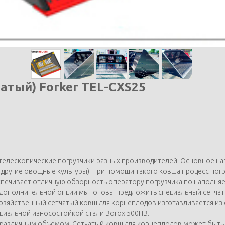
атый) Forker TEL-CXS25
телескопические погрузчики разных производителей. Основное наз
и другие овощные культуры). При помощи такого ковша процесс пог
еспечивает отличную обзорность оператору погрузчика по наполн
е дополнительной опции мы готовы предложить специальный сетчат
озяйственный сетчатый ковш для корнеплодов изготавливается из 
ециальной износостойкой стали Borox 500HB.
с различным объемом. Сетчатый ковш для корнеплодов может быт