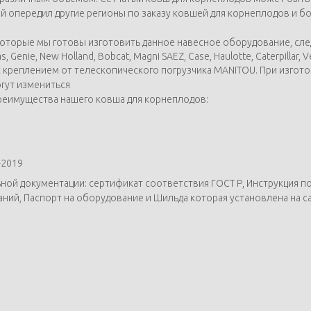
й опередил другие регионы по заказу ковшей для корнеплодов и бо
орые мы готовы изготовить данное навесное оборудование, следующи
Claas, Genie, New Holland, Bobcat, Magni SAEZ, Case, Haulotte, Caterpilla
 креплением от телескопического погрузчика MANITOU. При изгото
гут измениться
реимущества нашего ковша для корнеплодов:
-2019
 документации: сертификат соответствия ГОСТ Р, Инструкция по 
ний, Паспорт на оборудование и Шильда которая установлена на 