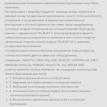
нужд заказчика технические характеристики буртовщика могут быть
изменены.
Мы выпускаем 2 вида буртовщиков - разница между заключена в
разнице между посадочными креплениями самого телескопического
погрузчика, а следовательно в ширине пространственной
конструкции к которой крепится сам отвал. Ниже представлены
основные модели погрузчиков на которые подходит буртовщик
именно с маркировкой TEL-BURT-S. Если производитель вашего
телескопического погрузчика не включен в этот список, тогда он
обязательно подход к нашей модели TEL-BURT-W (с широким
посадочным креплением)
Основные марки телескопических погрузчиков, под которые мы
готовы изготовить данное навесное оборудование,
следующие: MANITOU, NEW HOLLAND, BOBCAT, CATERPILLAR, DIECI
MINIAGRI (APOLLO), FARESIN, HAULOTTE, JLG, MAGNI SAEZ
Хочется обратить особое внимание, на следующие преимущества
нашего Буртовщика для зерна:
1. Боковые кромки из износостойкой стали
2. Надежная пространственная конструкция каркаса
3. Разборная конструкция экономит пространство
4. Усиленное износостойкое лезвие (возможна установка
съемной резиновой кромки)
5. Возможность увеличение длинны всей конструкции
буртовщика