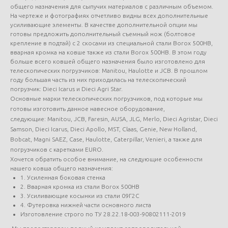
общего назначения для сыпучих материалов с различным объемом.
На чертеже и фотографиях отчетливо видны всех дополнительные
усиливающие элементы. В качестве дополнительной опции мы
готовы предложить дополнительный съемный нож (болтовое
крепление в подтай) с 2 скосами из специальной стали Borox 500HB,
вварная кромка на ковше также из стали Borox 500HB. В этом году
больше всего ковшей общего назначения было изготовлено для
телескопических погрузчиков: Manitou, Haulotte и JCB. В прошлом
году большая часть из них приходилась на телескопический
погрузчик: Dieci Icarus и Dieci Agri Star.
Основные марки телескопических погрузчиков, под которые мы
готовы изготовить данное навесное оборудование,
следующие: Manitou, JCB, Faresin, AUSA, JLG, Merlo, Dieci Agristar, Dieci
Samson, Dieci Icarus, Dieci Apollo, MST, Claas, Genie, New Holland,
Bobcat, Magni SAEZ, Case, Haulotte, Caterpillar, Venieri, а также для
погрузчиков с каретками EURO.
Хочется обратить особое внимание, на следующие особенности
нашего ковша общего назначения:
1. Усиленная боковая стенка
2. Вварная кромка из стали Borox 500HB
3. Усиливающие косынки из стали 09Г2С
4. Футеровка нижней части основного листа
Изготовление строго по ТУ 28.22.18-003-90802111-2019