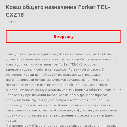
Ковш общего назначения Forker TEL-
CXZ18
Forker
В корзину
Ковш для сыпучих материалов (общего назначения) может быть
установлен на телескопический погрузчик любого производителя.
Ковши для сыпучих материалов Forker TEL-CXZ хорошо
зарекомендовали себя в сельскохозяйственной отрасли. В
основном ковши данной серии используют для погрузки и
транспортировки легких сыпучих материалов, например зерно.
Некоторые его так и называют зерновой ковш. Мы же в свою
очередь относим данную модель ковша к ковшам общего назначения
- поскольку при помощи такого ковша легко транспортировать -
песок, щебень, грунт и другие сыпучие материалы. К основным
преимуществам нашего ковша общего назначения для сыпучих
материалом можно отнести обязательную футеровку нижней части
коренного листа ковша, а также усиленные боковые стенки (щеки)
ковша.
Мы предлагаем 6 (шесть) основных вариантов изготовления ковша