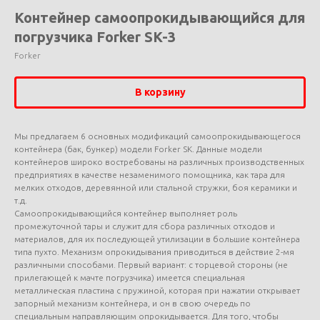
Контейнер самоопрокидывающийся для
погрузчика Forker SK-3
Forker
В корзину
Мы предлагаем 6 основных модификаций самоопрокидывающегося
контейнера (бак, бункер) модели Forker SK. Данные модели
контейнеров широко востребованы на различных производственных
предприятиях в качестве незаменимого помощника, как тара для
мелких отходов, деревянной или стальной стружки, боя керамики и
т.д.
Самоопрокидывающийся контейнер выполняет роль
промежуточной тары и служит для сбора различных отходов и
материалов, для их последующей утилизации в большие контейнера
типа пухто. Механизм опрокидывания приводиться в действие 2-мя
различными способами. Первый вариант: с торцевой стороны (не
прилегающей к мачте погрузчика) имеется специальная
металлическая пластина с пружиной, которая при нажатии открывает
запорный механизм контейнера, и он в свою очередь по
специальным направляющим опрокидывается. Для того, чтобы