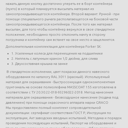
нажать данную кнопку достаточно упереть ее в борт контейнера
(пухто) в который планируется высыпать материал из
самоопрокидывающегося контейнера. Второй вариант: Ручной - при
помощи специального рычага располагающегося на боковой части
самоопрокидывающегося контейнера. После того как материал
высыпан, для того чтобы контейнер вернулся в свое стандартное
положение, необходимо просто отклонить мачту в сторону
погрузчика и контейнер сам встанет на свое место и защелкнется.
Дополнительная комплектация для контейнера Forker SK:
1. Усиленные колеса для перемещения на подшипнике
2. Ниппель с латунным краном 1/2 дюйма, для слива
3. Двухсоставная крышка на замке
В стандартном исполнении, цвет покраски данного навесного
оборудования по каталогу RAL 3011 (красный). Используемый
материал для окрашивания - Быстросохнущая однокомпонентная
грунт-эмаль на основе полиолефина MASSCOAT 155 изготовлена в
соответствии с ТУ 20.30.22-018-93296022-2018. Метод нанесения
материала для окрашивания - Безвоздушное нанесение (подача под
давлением) при помощи окрасочного аппарата марки GRACO
Мы предоставляем полный комплект сопроводительной
документации: сертификат соответствия ГОСТ Р, Инструкция по
эксплуатации, Акт заводских вводных испытаний, Методика и порядок
проведения последующих испытаний, Паспорт на оборудование и