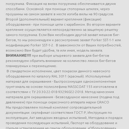
погрузчика. Фиксация на вилах погрузчика обеспечивается двумя
способами. Основной: при помощи стопорных шпилек, через
проушины на самом захвате в месте изгиба вилы на 90 градусов.
Второй (дополнительный) вариант крепления (фиксации)
оборудования - при помощи цепи с карабином. Во втором варианте
крепление осуществляется непосредственно за защитную решетку
самого погрузчика. Если Вам необходим другой захват мешков биг-
бегов, то мы рекомендуем к рассмотрению захват Forker SST-1-1 или
модификацию Forker SST-1-2. В зависимости от Ваших потребностей,
возможно Вам будет удобна, та или иная, модель захвата.
ВНИМАНИЕ!!!!
при выборе штыревого захвата для биг-бегов
рекомендуем обратить внимание на количество лямок биг-бегов
планируемых к перемещению.
В стандартном исполнении, цвет покраски данного навесного
оборудования по каталогу RAL 3011 (красный). Используемый
материал для окрашивания - Быстросохнущая однокомпонентная
грунт-эмаль на основе полиолефина MASSCOAT 155 изготовлена в
соответствии с ТУ 20.30.22-018-93296022-2018. Метод нанесения
материала для окрашивания - Безвоздушное нанесение (подача под
давлением) при помощи окрасочного аппарата марки GRACO
Мы предоставляем полный комплект сопроводительной
документации: сертификат соответствия ГОСТ Р, Инструкция по
эксплуатации, Акт заводских вводных испытаний, Методика и порядок
проведения последующих испытаний, Паспорт на оборудование и
Шильда установленная на самом оборудовании. «Оборудование»