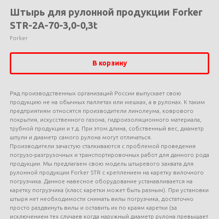
Штырь для рулонной продукции Forker
STR-2A-70-3,0-0,3t
Forker
В корзину
Ряд производственных организаций России выпускает свою
продукцию не на обычных паллетах или мешках, а в рулонах. К таким
предприятиям относятся производители линолеума, коврового
покрытия, искусственного газона, гидроизоляционного материала,
трубной продукции и т.д. При этом длина, собственный вес, диаметр
шпули и диаметр самого рулона могут отличаться.
Производители зачастую сталкиваются с проблемой проведения
погрузо-разгрузочных и транспортировочных работ для данного рода
продукции. Мы предлагаем свою модель штыревого захвата для
рулонной продукции Forker STR с креплением на каретку вилочного
погрузчика. Данное навесное оборудование устанавливается на
каретку погрузчика (класс каретки может быть разным). При установки
штыря нет необходимости снимать вилы погрузчика, достаточно
просто раздвинуть вилы и оставить их по краям каретки (за
исключением тех случаев когда наружный диаметр рулона превышает