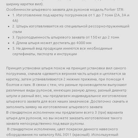
ширину каретки вил).
Особенности штыревого захвата для рулонов модель Forker STR:
1. Изготовление под каретку погрузчиков от 1 до 7 тонн (2A, 3A и
4А)
2. Штырь изготавливается из специальной рессорно-пружинящей
стали
3. Грузоподъемность штыревого захвата от 150 кг до 2 тонн
4. Длина штыря может достигать до 4000 мм
5. На данный вид продукции имеются все необходимые
сертификаты, паспорта и инструкции
Принцип установки штыря похож на принцип установки вил самого
погрузчика, сначала одевается верхняя часть штыря и цепляется за
каретку, затем устанавливаются 2 нижних прижима, при помощи 4
болтов и гаек. В связи с тем, что разные производители выпускают
различные виды рулонов, имеющих разную длину, разный диаметр
шпули и разный вес, мы предлагаем индивидуальное изготовление
штыревого захвата для всех наших заказчиков. Достаточно скачать и
заполнить заявку на изготовление штыревого захвата
В стандартном исполнении мы предлагаем всего 3 (три) варианта
штыря для рулонов, но вы можете заказать изготовление такого
захвата непосредственно под ваши рулоны.
В стандартном исполнении, цвет покраски данного навесного
оборудования по каталогу RAL 3011 (красный). Используемый