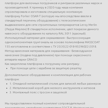
платформ для вилочных погрузчиков и ричтраков различных марок и
производителей. К примеру в 2020 году наша компания
спроектировала и изготовила специальную монтажную
платформу Forker OSAR-T (которую мы впоследствии ввели в
стандартный перечень оборудования) с телескопическим
выдвижением для сети строительных гипермаркетов Leroy Merlin
(Леруа Мирлен) В стандартном исполнении, цвет покраски данного
навесного оборудования по каталогу RAL 3011 (красный).
Используемый материал для окрашивания - Быстросохнущая
однокомпонентная грунт-эмаль на основе полиолефина MASSCOAT
155 изготовлена в соответствии с ТУ 20.30.22-018-93296022-2018.
Метод нанесения материала для окрашивания - Безвоздушное
нанесение (подача под давлением) при помощи окрасочного
аппарата марки GRACO
Как закреплена платформа к погрузчику или ричтраку:
При помощи цепи с карабина за защитную решетку.
Дополнительное оборудование и комплектация для рабочих
платформ:
1. Откидной металлический столик для записей любых размеров
2. Металлический короб для мелкого инструмента и метизов
3. Монтажный пояс с тросом и защелкой
Мы предоставляем полный комплект сопроводительной
документации: сертификат соответствия ГОСТ Р, Инструкция по