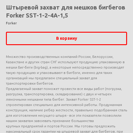
Штыревой захват для мешков бигбегов
Forker SST-1-2-4А-1,5
Forker
В корзину
Множество производственных компаний России, Белоруссии,
Казахстане и других стран СНГ используют продукцию упакованную в
мешки Биг-беги (big-bag), а некоторые непосредственно производят
такую продукцию и упаковывают в бигбэги, именно для таких
организаций мы предлагаем специальный захват для
транспортировки бигбегов.
Предлагаемый захват поможет провести все виды работ (погрузка,
разгрузка, транспортировка, складирование) с двух и четырех
лямочными мешками типа бигбег. Захват Forker SST-1-2
спроектирован специально для интенсивной работы. Продуманная
конструкция, наличие ребер жесткости, правильно подобранная сталь
для изготовления несущего штыря - все эти показатели позволили
нашим захватам завоевать признание большинства
крупных предприятий и портов России. Мы готовы предложить
максимальный срок гарантии на штыревой захват для бигбегов, при