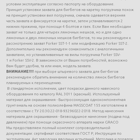
условии эксплуатации согласно паспорту на оборудование.
Принцип установки захвата для бигбегов на каретку погрузчика похож
на принцип установки вил погрузчика, сначала одевается верхняя
часть захвата и фиксируется на каретке, затем устанавливаются 2
нижних прижима, при помощи 4 болтов и гаек. Если Вам необходим
захват не только для четырех лямочных мешков, но и для одно
лямочных и двух лямочных мешков бигбегов, то мы рекомендуем к
рассмотрению захват Forker SST-1-1 или модификацию Forker SST-2.
Дополнительно мы рекомендуем ознакомиться с аналогичными
захватами, но устанавливаемые на вилы погрузчика Forker SSV-
1 и Forker SSV-2. В зависимости от Ваших потребностей, возможно
Вам будет удобна, та или иная, модель захвата.
ВНИМАНИЕ!!!!
при выборе штыревого захвата для биг-бегов
рекомендуем обратить внимание на количество лямок бигбегов
планируемых к перемещению.
В стандартном исполнении, цвет покраски данного навесного
оборудования по каталогу RAL 3011 (красный). Используемый
материал для окрашивания - Быстросохнущая однокомпонентная
грунт-эмаль на основе полиолефина MASSCOAT 155 изготовлена в
соответствии с ТУ 20.30.22-018-93296022-2018. Метод нанесения
материала для окрашивания - Безвоздушное нанесение (подача под
давлением) при помощи окрасочного аппарата марки GRACO
Мы предоставляем полный комплект сопроводительной
документации: сертификат соответствия ГОСТ Р, Инструкция по
эксплуатации, Акт заводских вводных испытаний, Методика и порядок