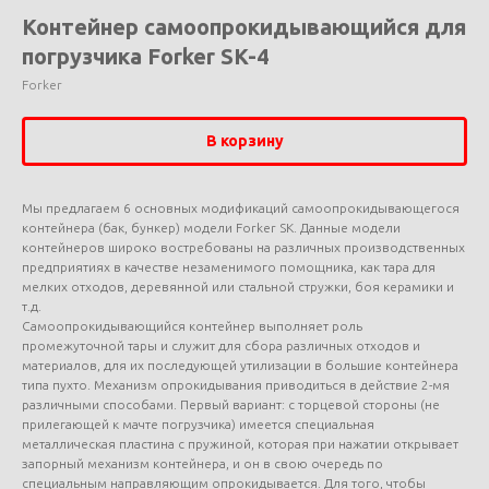
Контейнер самоопрокидывающийся для
погрузчика Forker SK-4
Forker
В корзину
Мы предлагаем 6 основных модификаций самоопрокидывающегося
контейнера (бак, бункер) модели Forker SK. Данные модели
контейнеров широко востребованы на различных производственных
предприятиях в качестве незаменимого помощника, как тара для
мелких отходов, деревянной или стальной стружки, боя керамики и
т.д.
Самоопрокидывающийся контейнер выполняет роль
промежуточной тары и служит для сбора различных отходов и
материалов, для их последующей утилизации в большие контейнера
типа пухто. Механизм опрокидывания приводиться в действие 2-мя
различными способами. Первый вариант: с торцевой стороны (не
прилегающей к мачте погрузчика) имеется специальная
металлическая пластина с пружиной, которая при нажатии открывает
запорный механизм контейнера, и он в свою очередь по
специальным направляющим опрокидывается. Для того, чтобы