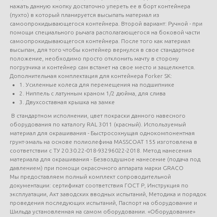
нажать данную кнопку достаточно упереть ее в борт контейнера
(пухто) в который планируется высыпать материал из
самоопрокидывающегося контейнера. Второй вариант: Ручной - при
помощи специального рычага располагающегося на боковой части
самоопрокидывающегося контейнера. После того как материал
высыпан, для того чтобы контейнер вернулся в свое стандартное
положение, необходимо просто отклонить мачту в сторону
погрузчика и контейнер сам встанет на свое место и защелкнется.
Дополнительная комплектация для контейнера Forker SK:
1. Усиленные колеса для перемещения на подшипнике
2. Ниппель с латунным краном 1/2 дюйма, для слива
3. Двухсоставная крышка на замке
В стандартном исполнении, цвет покраски данного навесного
оборудования по каталогу RAL 3011 (красный). Используемый
материал для окрашивания - Быстросохнущая однокомпонентная
грунт-эмаль на основе полиолефина MASSCOAT 155 изготовлена в
соответствии с ТУ 20.30.22-018-93296022-2018. Метод нанесения
материала для окрашивания - Безвоздушное нанесение (подача под
давлением) при помощи окрасочного аппарата марки GRACO
Мы предоставляем полный комплект сопроводительной
документации: сертификат соответствия ГОСТ Р, Инструкция по
эксплуатации, Акт заводских вводных испытаний, Методика и порядок
проведения последующих испытаний, Паспорт на оборудование и
Шильда установленная на самом оборудовании. «Оборудование»