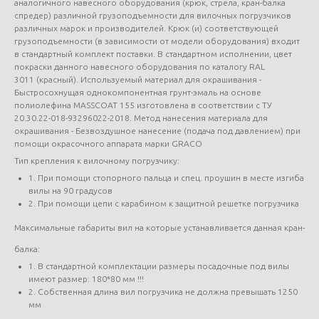
аналогичного навесного оборудования (крюк, стрела, кран-балка
спредер) различной грузоподъемности для вилочных погрузчиков
различных марок и производителей. Крюк (и) соответствующей
грузоподъемности (в зависимости от модели оборудования) входит
в стандартный комплект поставки. В стандартном исполнении, цвет
покраски данного навесного оборудования по каталогу RAL
3011 (красный). Используемый материал для окрашивания -
Быстросохнущая однокомпонентная грунт-эмаль на основе
полиолефина MASSCOAT 155 изготовлена в соответствии с ТУ
20.30.22-018-93296022-2018. Метод нанесения материала для
окрашивания - Безвоздушное нанесение (подача под давлением) при
помощи окрасочного аппарата марки GRACO
Тип крепления к вилочному погрузчику:
1. При помощи стопорного пальца и спец. проушин в месте изгиба
вилы на 90 градусов
2. При помощи цепи с карабином к защитной решетке погрузчика
Максимальные габариты вил на которые устанавливается данная кран-
балка:
1. В стандартной комплектации размеры посадочные под вилы
имеют размер: 180*80 мм !!!
2. Собственная длина вил погрузчика не должна превышать 1250
мм