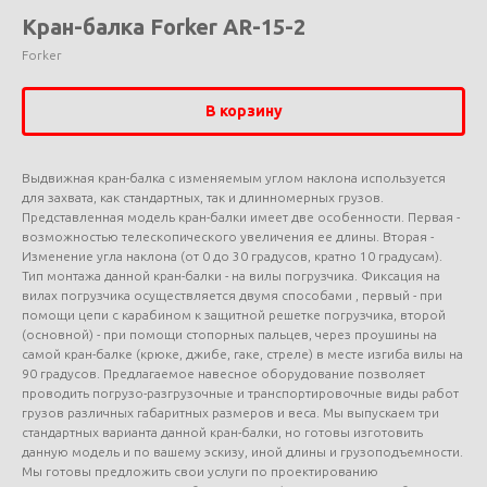
Кран-балка Forker AR-15-2
Forker
В корзину
Выдвижная кран-балка с изменяемым углом наклона используется
для захвата, как стандартных, так и длинномерных грузов.
Представленная модель кран-балки имеет две особенности. Первая -
возможностью телескопического увеличения ее длины. Вторая -
Изменение угла наклона (от 0 до 30 градусов, кратно 10 градусам).
Тип монтажа данной кран-балки - на вилы погрузчика. Фиксация на
вилах погрузчика осуществляется двумя способами , первый - при
помощи цепи с карабином к защитной решетке погрузчика, второй
(основной) - при помощи стопорных пальцев, через проушины на
самой кран-балке (крюке, джибе, гаке, стреле) в месте изгиба вилы на
90 градусов. Предлагаемое навесное оборудование позволяет
проводить погрузо-разгрузочные и транспортировочные виды работ
грузов различных габаритных размеров и веса. Мы выпускаем три
стандартных варианта данной кран-балки, но готовы изготовить
данную модель и по вашему эскизу, иной длины и грузоподъемности.
Мы готовы предложить свои услуги по проектированию