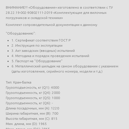
ВНИМАНИЕ!!! «Оборудование» изготовлено в соответствии с ТУ
28.22.19-002-90802111-2019 «Комплектующие для вилочных
погрузчиков и складской техники»
Комплект сопроводительной документации к данному
"Оборудованию":
1. Сертификат соответствия ГОСТ Р
2. Инструкция по эксплуатации
3. Акт заводских (вводных) испытаний
4. Методика и порядок проведения испытаний
5. Паспорт на "Оборудование"
6. Металлический шильдик на самом оборудовании с указанием
(даты изготовления, серийного номера, модели и т.д.)
Тип: Кран-балка
Грузоподъесность, кг (Q1): 4000
Грузоподъемность, кг (Q4): 2000
Грузоподъемность, кг (Q5): 1000
Грузоподъемность, кг (Q6): -
Длина посадочных, мм (А): 1220
Ширина габаритная, мм (В): 700
Высота габаритная, мм (С): 815
Мин. длина, мм (D): 1965
Макс. длина, мм (D1): 2865