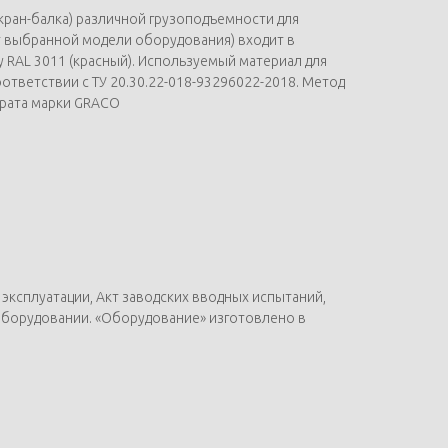
 кран-балка) различной грузоподъемности для
т выбранной модели оборудования) входит в
 RAL 3011 (красный). Используемый материал для
тветствии с ТУ 20.30.22-018-93296022-2018. Метод
арата марки GRACO
эксплуатации, Акт заводских вводных испытаний,
оборудовании. «Оборудование» изготовлено в