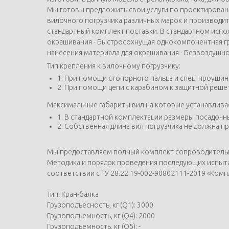
Мы готовы предложить свои услуги по проектированию
вилочного погрузчика различных марок и производи
стандартный комплект поставки. В стандартном испол
окрашивания - Быстросохнущая однокомпонентная гр
нанесения материала для окрашивания - Безвоздушн
Тип крепления к вилочному погрузчику:
1. При помощи стопорного пальца и спец. проушин 
2. При помощи цепи с карабином к защитной реше
Максимальные габариты вил на которые устанавливае
1. В стандартной комплектации размеры посадочны
2. Собственная длина вил погрузчика не должна 
Мы предоставляем полный комплект сопроводительной
Методика и порядок проведения последующих испыта
соответствии с ТУ 28.22.19-002-90802111-2019 «Комп
Тип: Кран-балка
Грузоподъесность, кг (Q1): 3000
Грузоподъемность, кг (Q4): 2000
Грузоподъемность, кг (Q5): -