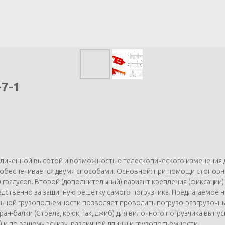
-7-1
 увеличенной высотой и возможностью телескопического изменения 
а обеспечивается двумя способами. Основной: при помощи стопорн
 90 градусов. Второй (дополнительный) вариант крепления (фиксаци
дственно за защитную решетку самого погрузчика. Предлагаемое
льной грузоподъемности позволяет проводить погрузо-разгрузочны
н-балки (Стрела, крюк, гак, джиб) для вилочного погрузчика выпу
) и по вашему эскизу, различной длины и грузоподъемности.