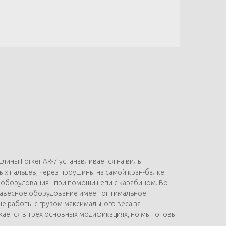
длины Forker AR-7 устанавливается на вилы
ых пальцев, через проушины на самой кран-балке
и) оборудования - при помощи цепи с карабином. Во
 навесное оборудование имеет оптимальное
е работы с грузом максимального веса за
скается в трех основных модификациях, но мы готовы