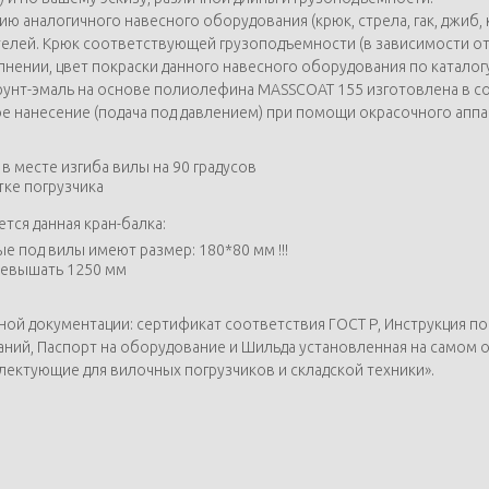
 аналогичного навесного оборудования (крюк, стрела, гак, джиб,
телей. Крюк соответствующей грузоподъемности (в зависимости о
нении, цвет покраски данного навесного оборудования по каталогу
унт-эмаль на основе полиолефина MASSCOAT 155 изготовлена в соо
ое нанесение (подача под давлением) при помощи окрасочного апп
в месте изгиба вилы на 90 градусов
тке погрузчика
тся данная кран-балка:
е под вилы имеют размер: 180*80 мм !!!
превышать 1250 мм
 документации: сертификат соответствия ГОСТ Р, Инструкция по 
ний, Паспорт на оборудование и Шильда установленная на самом 
лектующие для вилочных погрузчиков и складской техники».