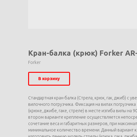
Кран-балка (крюк) Forker AR
Forker
В корзину
Стандартная кран-балка (Стрела, крюк, гак, джиб) с
вилочного погрузчика. Фиксация на вилах погрузчик
(крюке, джибе, гаке, стреле) в месте изгиба вилы на
втором варианте крепление осуществляется непосре
сочетание веса и габаритных размеров, при максима
минимальное количество времени. Данный вариант кра
изготовить данную модель стрелы (крюка, гака, джиба