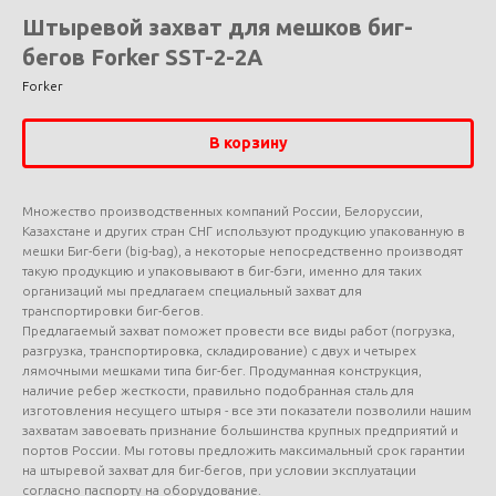
Штыревой захват для мешков биг-
бегов Forker SST-2-2A
Forker
В корзину
Множество производственных компаний России, Белоруссии,
Казахстане и других стран СНГ используют продукцию упакованную в
мешки Биг-беги (big-bag), а некоторые непосредственно производят
такую продукцию и упаковывают в биг-бэги, именно для таких
организаций мы предлагаем специальный захват для
транспортировки биг-бегов.
Предлагаемый захват поможет провести все виды работ (погрузка,
разгрузка, транспортировка, складирование) с двух и четырех
лямочными мешками типа биг-бег. Продуманная конструкция,
наличие ребер жесткости, правильно подобранная сталь для
изготовления несущего штыря - все эти показатели позволили нашим
захватам завоевать признание большинства крупных предприятий и
портов России. Мы готовы предложить максимальный срок гарантии
на штыревой захват для биг-бегов, при условии эксплуатации
согласно паспорту на оборудование.