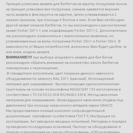
Принцип установки захвата для бигбегов на каретку погрузчика похож
на принцип установки вил погрузчика, сначала одевается верхняя
часть захвата и фиксируется на каретке, затем устанавливаются 2
нижних прижима, при помощи 4 болтов и гаек. Если Вам необходим
другой захват мешков бигбегов, то мы рекомендуем к рассмотрению
захват Forker SST-1-1 или модификацию Forker SST-1-2. Дополнительно
мы рекомендуем ознакомиться с аналогичными захватами, но
устанавливаемые на вилы погрузчика Forker SSV-1 и Forker SSV-2. В
зависимости от Ваших потребностей, возможно Вам будет удобна, та
или иная, модель захвата.
ВНИМАНИЕ!!!!
при выборе штыревого захвата для биг-бегов
рекомендуем обратить внимание на количество лямок бигбегов
планируемых к перемещению.
В стандартном исполнении, цвет покраски данного навесного
оборудования по каталогу RAL 3011 (красный). Используемый
материал для окрашивания - Быстросохнущая однокомпонентная
грунт-эмаль на основе полиолефина MASSCOAT 155 изготовлена в
соответствии с ТУ 20.30.22-018-93296022-2018. Метод нанесения
материала для окрашивания - Безвоздушное нанесение (подача под
давлением) при помощи окрасочного аппарата марки GRACO
Мы предоставляем полный комплект сопроводительной
документации: сертификат соответствия ГОСТ Р, Инструкция по
эксплуатации, Акт заводских вводных испытаний, Методика и порядок
проведения последующих испытаний, Паспорт на оборудование и
Шильда установленная на самом оборудовании. «Оборудование»